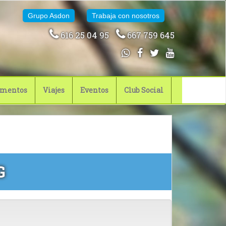
Grupo Asdon
Trabaja con nosotros
616 25 04 95
667 759 645
mentos
Viajes
Eventos
Club Social
G