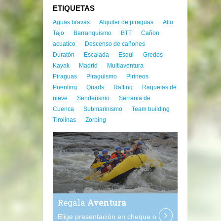
ETIQUETAS
Aguas bravas
Alquiler de piraguas
Alto
Tajo
Barranquismo
BTT
Cañon
acuatico
Descenso de cañones
Duratón
Escalada
Esqui
Gredos
Kayak
Madrid
Multiaventura
Piraguas
Piraguismo
Pirineos
Puenting
Quads
Rafting
Raquetas de
nieve
Senderismo
Serrania de
Cuenca
Submarinismo
Team building
Tirolinas
Zorbing
Regala
Aventura
Elige presentación en cheque o