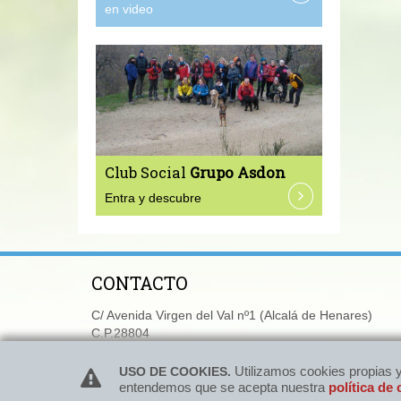
en video
Club Social
Grupo Asdon
Entra y descubre
CONTACTO
C/ Avenida Virgen del Val nº1 (Alcalá de Henares)
C.P.28804
Tlf:
616 25 04 95
-
667 759 645
WhatsApp
Utilizamos cookies propias y
Utilizamos cookies propias y
USO DE COOKIES.
USO DE COOKIES.
e-mail:
reservas@grupoasdon.com
entendemos que se acepta nuestra
entendemos que se acepta nuestra
política de
política de