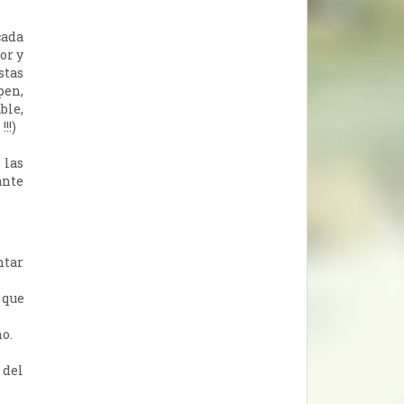
cada
or y
tas
pen,
ble,
!!)
 las
nte
ntar
 que
o.
 del