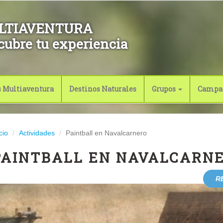
LTIAVENTURA
cubre tu experiencia
s Multiaventura
Destinos Naturales
Grupos
Campa
cio
Actividades
Paintball en Navalcarnero
PAINTBALL EN NAVALCARN
R