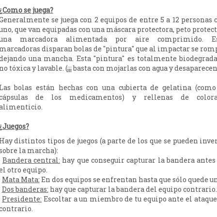
¿Como se juega?
Generalmente se juega con 2 equipos de entre 5 a 12 personas 
uno, que van equipadas con una máscara protectora, peto protect
una marcadora alimentada por aire comprimido. Es
marcadoras disparan bolas de "pintura" que al impactar se rom
dejando una mancha. Esta "pintura" es totalmente biodegrada
no tóxica y lavable. (¡¡¡ basta con mojarlas con agua y desaparecen !
Las bolas están hechas con una cubierta de gelatina (como
cápsulas de los medicamentos) y rellenas de colora
alimenticio.
¿Juegos?
Hay distintos tipos de juegos (a parte de los que se pueden inve
sobre la marcha):
·
Bandera central:
hay que conseguir capturar la bandera antes
el otro equipo.
·
Mata Mata:
En dos equipos se enfrentan hasta que sólo quede un
·
Dos banderas:
hay que capturar la bandera del equipo contrario.
·
Presidente:
Escoltar a un miembro de tu equipo ante el ataque
contrario.