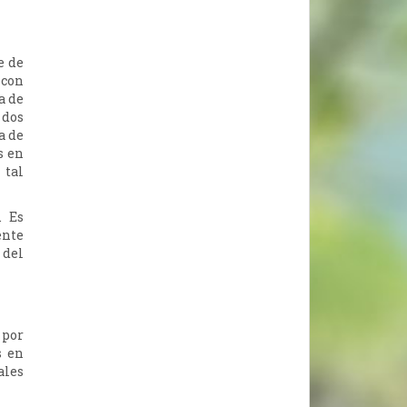
e de
 con
a de
 dos
a de
s en
 tal
. Es
ente
 del
 por
s en
ales