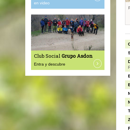
en video
P
C
S
Club Social
Grupo Asdon
D
Entra y descubre
F
E
N
N
T
P