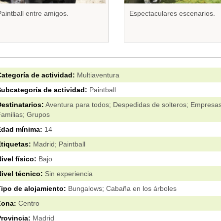
aintball entre amigos.
Espectaculares escenarios.
ategoría de actividad:
Multiaventura
ubcategoría de actividad:
Paintball
estinatarios:
Aventura para todos; Despedidas de solteros; Empresas
amilias; Grupos
Edad mínima:
14
tiquetas:
Madrid; Paintball
ivel físico:
Bajo
ivel técnico:
Sin experiencia
ipo de alojamiento:
Bungalows; Cabaña en los árboles
Zona:
Centro
rovincia:
Madrid