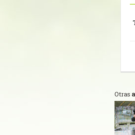
Otras
a