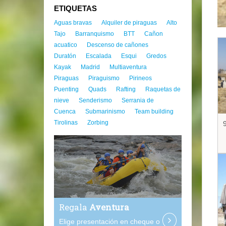
ETIQUETAS
Aguas bravas
Alquiler de piraguas
Alto
Tajo
Barranquismo
BTT
Cañon
acuatico
Descenso de cañones
Duratón
Escalada
Esqui
Gredos
Kayak
Madrid
Multiaventura
Piraguas
Piraguismo
Pirineos
Puenting
Quads
Rafting
Raquetas de
nieve
Senderismo
Serrania de
Cuenca
Submarinismo
Team building
Tirolinas
Zorbing
9
Regala
Aventura
Elige presentación en cheque o