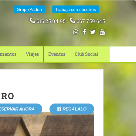
Grupo Asdon
Trabaja con nosotros
616 25 04 95
667 759 645
mentos
Viajes
Eventos
Club Social
ERO
ESERVAR AHORA
REGÁLALO