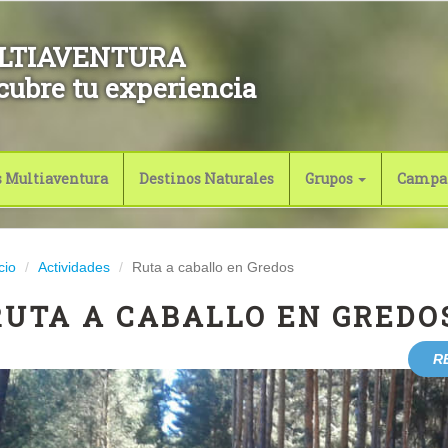
LTIAVENTURA
cubre tu experiencia
s Multiaventura
Destinos Naturales
Grupos
Campa
cio
Actividades
Ruta a caballo en Gredos
RUTA A CABALLO EN GREDO
R