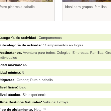
ntre pinares a caballo.
Ideal para grupos, familias...
ategoría de actividad:
Campamentos
ubcategoría de actividad:
Campamentos en Ingles
estinatarios:
Aventura para todos; Colegios; Empresas; Familias; Gr
ndividuales
Edad máxima:
65
Edad mínima:
8
tiquetas:
Gredos; Ruta a caballo
ivel físico:
Bajo
ivel técnico:
Sin experiencia
tros Destinos Naturales:
Valle del Lozoya
ipo de alojamiento:
Hotel **