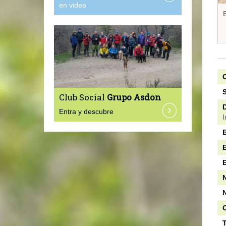
en video
E
C
S
Club Social
Grupo Asdon
D
Entra y descubre
I
E
N
N
O
T