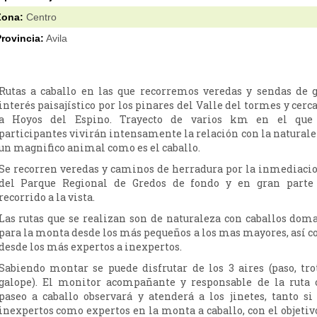
Zona:
Centro
rovincia:
Avila
Rutas a caballo en las que recorremos veredas y sendas de 
interés paisajístico por los pinares del Valle del tormes y cerc
a Hoyos del Espino. Trayecto de varios km en el que
participantes vivirán intensamente la relación con la naturale
un magnifico animal como es el caballo.
Se recorren veredas y caminos de herradura por la inmediaci
del Parque Regional de Gredos de fondo y en gran parte
recorrido a la vista.
Las rutas que se realizan son de naturaleza con caballos dom
para la monta desde los más pequeños a los mas mayores, así 
desde los más expertos a inexpertos.
Sabiendo montar se puede disfrutar de los 3 aires (paso, tro
galope). El monitor acompañante y responsable de la ruta 
paseo a caballo observará y atenderá a los jinetes, tanto si
inexpertos como expertos en la monta a caballo, con el objetiv