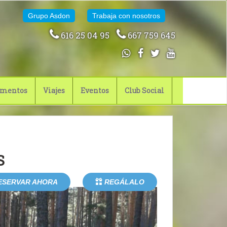
Grupo Asdon
Trabaja con nosotros
616 25 04 95
667 759 645
mentos
Viajes
Eventos
Club Social
S
ESERVAR AHORA
REGÁLALO