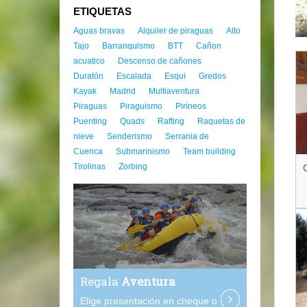
ETIQUETAS
Aguas bravas
Alquiler de piraguas
Alto
Tajo
Barranquismo
BTT
Cañon
acuatico
Descenso de cañones
Duratón
Escalada
Esqui
Gredos
Kayak
Madrid
Multiaventura
Piraguas
Piraguismo
Pirineos
Puenting
Quads
Rafting
Raquetas de
nieve
Senderismo
Serrania de
Cuenca
Submarinismo
Team building
Tirolinas
Zorbing
Regala
Aventura
Elige presentación en cheque o