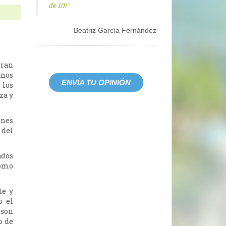
de 10!"
Beatriz García Fernández
gran
anos
ENVÍA TU OPINIÓN
 los
za y
ones
 del
ados
como
te y
o el
 son
o de