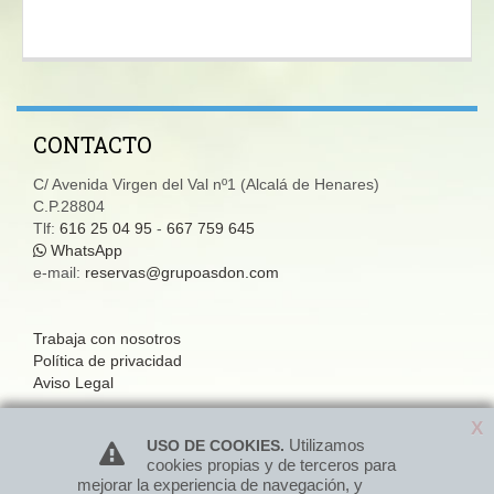
CONTACTO
C/ Avenida Virgen del Val nº1 (Alcalá de Henares)
C.P.28804
Tlf:
616 25 04 95
-
667 759 645
WhatsApp
e-mail:
reservas@grupoasdon.com
Trabaja con nosotros
Política de privacidad
Aviso Legal
SÍGUENOS
X
X
Utilizamos
Utilizamos
USO DE COOKIES.
USO DE COOKIES.
cookies propias y de terceros para
cookies propias y de terceros para
Facebook
mejorar la experiencia de navegación, y
mejorar la experiencia de navegación, y