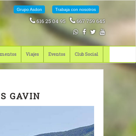
Grupo Asdon
Trabaja con nosotros
616 25 04 95
667 759 645
mentos
Viajes
Eventos
Club Social
S GAVIN