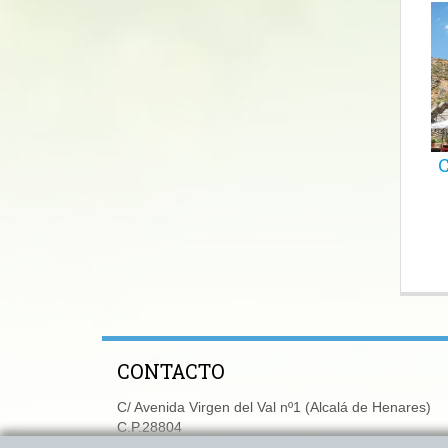
C
CONTACTO
C/ Avenida Virgen del Val nº1 (Alcalá de Henares)
C.P.28804
Tlf:
616 25 04 95
-
667 759 645