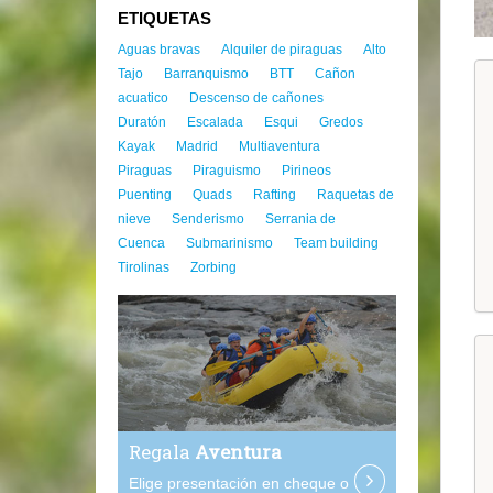
ETIQUETAS
Aguas bravas
Alquiler de piraguas
Alto
Tajo
Barranquismo
BTT
Cañon
acuatico
Descenso de cañones
Duratón
Escalada
Esqui
Gredos
Kayak
Madrid
Multiaventura
Piraguas
Piraguismo
Pirineos
Puenting
Quads
Rafting
Raquetas de
nieve
Senderismo
Serrania de
Cuenca
Submarinismo
Team building
Tirolinas
Zorbing
Regala
Aventura
Elige presentación en cheque o