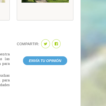
COMPARTIR:
uentra
s las
ENVÍA TU OPINIÓN
n para
uchas
l para
idades