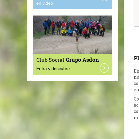
en video
P
Club Social
Grupo Asdon
Entra y descubre
En
nu
co
em
Co
ac
co
má