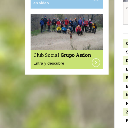
en video
e
C
S
Club Social
Grupo Asdon
D
Entra y descubre
E
N
N
P