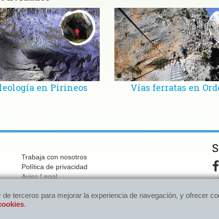
leología en Pirineos
Vías ferratas en Ord
S
Trabaja con nosotros
Política de privacidad
Aviso Legal
 de terceros para mejorar la experiencia de navegación, y ofrecer con
 de terceros para mejorar la experiencia de navegación, y ofrecer con
 cookies
 cookies
.
.