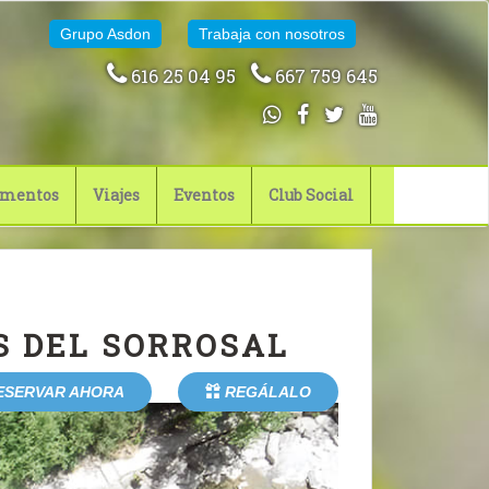
Grupo Asdon
Trabaja con nosotros
616 25 04 95
667 759 645
mentos
Viajes
Eventos
Club Social
S DEL SORROSAL
ESERVAR AHORA
REGÁLALO