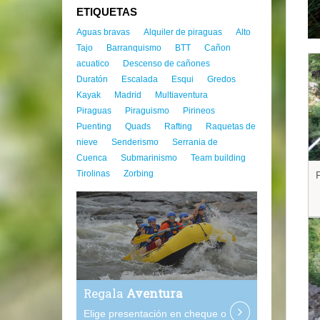
ETIQUETAS
Aguas bravas
Alquiler de piraguas
Alto
Tajo
Barranquismo
BTT
Cañon
acuatico
Descenso de cañones
Duratón
Escalada
Esqui
Gredos
Kayak
Madrid
Multiaventura
Piraguas
Piraguismo
Pirineos
Puenting
Quads
Rafting
Raquetas de
nieve
Senderismo
Serrania de
Cuenca
Submarinismo
Team building
Tirolinas
Zorbing
Regala
Aventura
Elige presentación en cheque o