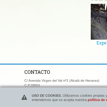
Espe
CONTACTO
C/ Avenida Virgen del Val nº1 (Alcalá de Henares)
C.P.28804
Tlf:
616 25 04 95
-
667 759 645
WhatsApp
Utilizamos cookies propias y
Utilizamos cookies propias y
USO DE COOKIES.
USO DE COOKIES.
entendemos que se acepta nuestra
entendemos que se acepta nuestra
política de
política de
e-mail:
reservas@grupoasdon.com