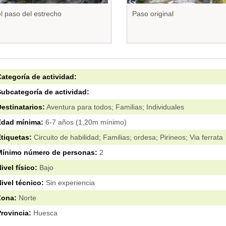
l paso del estrecho
Paso original
ategoría de actividad:
ubcategoría de actividad:
estinatarios:
Aventura para todos; Familias; Individuales
Edad mínima:
6-7 años (1,20m mínimo)
tiquetas:
Circuito de habilidad; Familias; ordesa; Pirineos; Via ferrata
Mínimo número de personas:
2
ivel físico:
Bajo
ivel técnico:
Sin experiencia
Zona:
Norte
rovincia:
Huesca