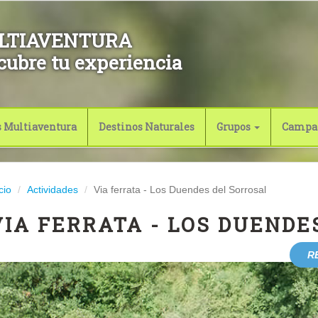
LTIAVENTURA
cubre tu experiencia
s Multiaventura
Destinos Naturales
Grupos
Campa
cio
Actividades
Via ferrata - Los Duendes del Sorrosal
VIA FERRATA - LOS DUENDE
R