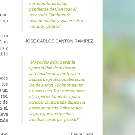
Los monitores estan
pendiente de ti en todo el
idad
recorrido. Totalmente
a ya
recomendable y volvere otra
vez muy pronto."
ilia
, el
JOSE CARLOS CANTON RAMIREZ
so y
ible
"No podéis dejar pasar la
oportunidad de disfrutar
actividades de aventura en
pués
manos de profesionales como
 los
los de Asdon. Hicimos aguas
a
un
bravas en el Tajo y se conocen
 red
el río perfectamente y para
o de
conocer la montaña dimos un
en
el
paseo en quads. Volveremos
seguro que nos quedan
leva
muchas cosas por probar!"
nde
Laura Daza