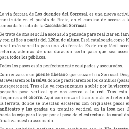
La vía ferrata de
Los duendes del Sorrosal
, es una nueva activ
construida en el pueblo de Broto, en el camino de acceso a l
conocida ferrata de la
Cascada del Sorrosal
.
Se trata de una sencilla ascensión pensada para realizar en fam
y con niños
a partir del 1,20m de altura.
Está catalogada como K1
nivel más sencillo para una vía ferrata. Es de muy fácil acce
retorno, además de una duración corta para que sea acces
para
todos los públicos
.
Todos los pasos están perfectamente equipados y asegurados.
Comienza con un
puente tibetano
, que cruza el río Sorrosal. Des
atravesaremos
la selva
donde practicaremos los cambios (pasar
mosquetones). Tras ella ya comenzamos a subir por
la viseret
pequeño paso vertical que nos acerca a
la red.
Tras esta
llegamos a
el chorré.
Aquí comienza el tramo más entretenid
la ferrata, donde se mezclan escaleras con originales pasos 
anfiteatro y las gradas
, un tramito vertical en
la losa
nos l
hacia
la ceja
para llegar por el paso de
el estrecho
a
la canal
do
finaliza nuestra ascensión.