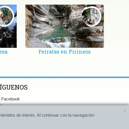
esa
Ferratas en Pirineos
ÍGUENOS
Facebook
Twitter
X
X
tenidos de interés. Al continuar con la navegación
tenidos de interés. Al continuar con la navegación
Youtube