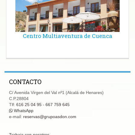
Centro Multiaventura de Cuenca
CONTACTO
C/ Avenida Virgen del Val nº1 (Alcalá de Henares)
C.P.28804
Tlf:
616 25 04 95
-
667 759 645
WhatsApp
e-mail:
reservas@grupoasdon.com
Trabaja con nosotros