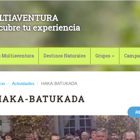
LTIAVENTURA
cubre tu experiencia
s Multiaventura
Destinos Naturales
Grupos
Campa
cio
Actividades
HAKA-BATUKADA
HAKA-BATUKADA
R