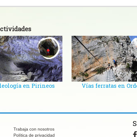
ctividades
leología en Pirineos
Vías ferratas en Ord
S
Trabaja con nosotros
Política de privacidad