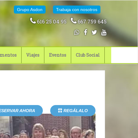
Grupo Asdon
Trabaja con nosotros
616 25 04 95
667 759 645
mentos
Viajes
Eventos
Club Social
ESERVAR AHORA
REGÁLALO