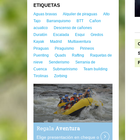
ETIQUETAS
Aguas bravas
Alquiler de piraguas
Alto
Tajo
Barranquismo
BTT
Cañon
acuatico
Descenso de cañones
Duratón
Escalada
Esqui
Gredos
Kayak
Madrid
Multiaventura
C
Piraguas
Piraguismo
Pirineos
S
Puenting
Quads
Rafting
Raquetas de
nieve
Senderismo
Serrania de
P
Cuenca
Submarinismo
Team building
Tirolinas
Zorbing
Regala
Aventura
Elige presentación en cheque o